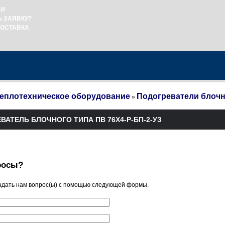
ИИ
Ь ЗАЯВКУ?
ДОСТАВКА
еплотехническое оборудование
Подогреватели блочн
»
ВАТЕЛЬ БЛОЧНОГО ТИПА ПВ 76Х4-Р-БП-2-УЗ
росы?
адать нам вопрос(ы) с помощью следующей формы.