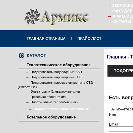
О КОМПАН
КАК ПОДАТ
ОПЛАТА И 
КОНТАКТЫ
ГЛАВНАЯ СТРАНИЦА
ПРАЙС-ЛИСТ
КАТАЛОГ
Главная
Т
»
Теплотехническое оборудование
ПОДОГРЕ
Подогреватели водоводяные ВВП
Подогреватели пароводяные ПП
Подогреватели паровые емкие типа СТД
(емкостные)
Элеваторы и Элеваторные узлы
Есть воп
Грязевики абонентские
Пластинчатые теплообменники
Вы можете з
Подогреватели блочного типа ПВ
Имя:
Котельное оборудование
Email