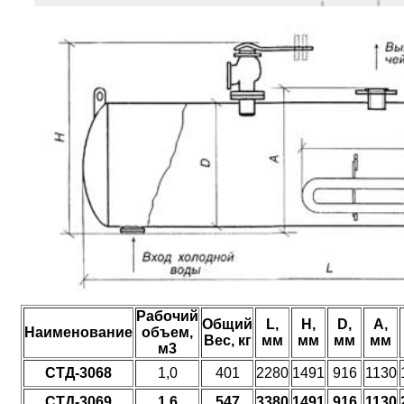
Рабочий
Общий
L,
H,
D,
A,
Наименование
объем,
Вес, кг
мм
мм
мм
мм
м3
СТД-3068
1,0
401
2280
1491
916
1130
СТД-3069
1,6
547
3380
1491
916
1130