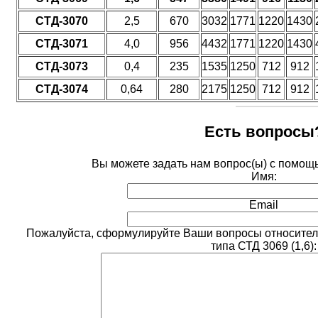
СТД-3070
2,5
670
3032
1771
1220
1430
СТД-3071
4,0
956
4432
1771
1220
1430
СТД-3073
0,4
235
1535
1250
712
912
СТД-3074
0,64
280
2175
1250
712
912
Есть вопросы
Вы можете задать нам вопрос(ы) с помо
Имя:
Email
Пожалуйста, сформулируйте Ваши вопросы относител
типа СТД 3069 (1,6):