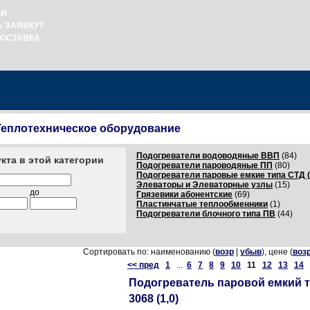
ИИ
Ь ЗАЯВКУ?
ДОСТАВКА
Теплотехническое оборудование
Подогреватели водоводяные ВВП
(84)
кта в этой категории
Подогреватели пароводяные ПП
(80)
Подогреватели паровые емкие типа СТД 
Элеваторы и Элеваторные узлы
(15)
до
Грязевики абонентские
(69)
Пластинчатые теплообменники
(1)
Подогреватели блочного типа ПВ
(44)
Сортировать по: наименованию (
возр
|
убыв
), цене (
воз
<< пред
1
...
6
7
8
9
10
11
12
13
14
Подогреватель паровой емкий 
3068 (1,0)