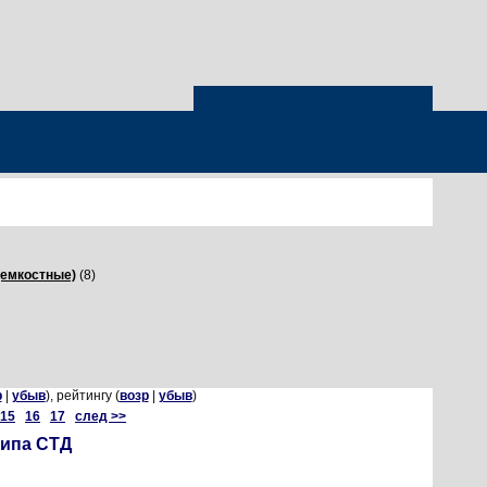
(емкостные)
(8)
р
|
убыв
), рейтингу (
возр
|
убыв
)
15
16
17
след >>
типа СТД