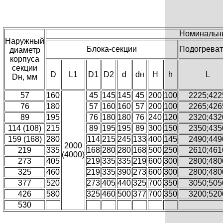
Номинальны
Наружный
Блока-секции
Подогреват
диаметр
корпуса
секции
D
L1
D1
D2
d
dн
H
h
L
Dн, мм
57
160
45
145
145
45
200
100
2225;422
76
180
57
160
160
57
200
100
2265;426
89
195
76
180
180
76
240
120
2320;432
114 (108)
215
89
195
195
89
300
150
2350;435
159 (168)
280
114
215
245
133
400
145
2490;449
2000
219
335
168
280
280
168
500
250
2610;461
(4000)
273
405
219
335
335
219
600
300
2800;480
325
460
219
335
390
273
600
300
2800;480
377
520
273
405
440
325
700
350
3050;505
426
580
325
460
500
377
700
350
3200;520
530