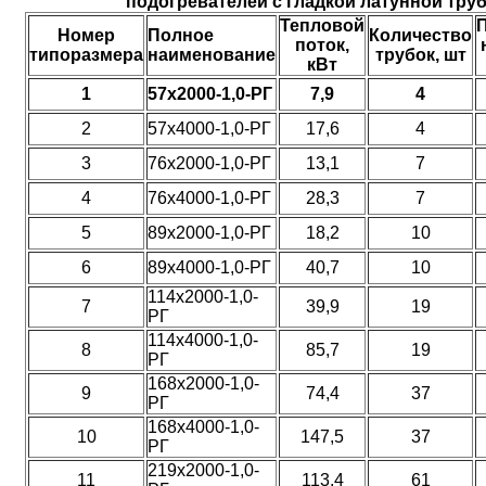
подогревателей с гладкой латунной труб
Тепловой
Номер
Полное
Количество
поток,
типоразмера
наименование
трубок, шт
кВт
1
57х2000-1,0-РГ
7,9
4
2
57х4000-1,0-РГ
17,6
4
3
76х2000-1,0-РГ
13,1
7
4
76х4000-1,0-РГ
28,3
7
5
89х2000-1,0-РГ
18,2
10
6
89х4000-1,0-РГ
40,7
10
114х2000-1,0-
7
39,9
19
РГ
114х4000-1,0-
8
85,7
19
РГ
168х2000-1,0-
9
74,4
37
РГ
168х4000-1,0-
10
147,5
37
РГ
219х2000-1,0-
11
113,4
61