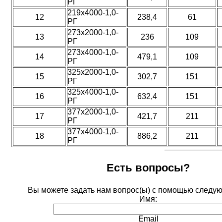
РГ
219х4000-1,0-
12
238,4
61
РГ
273х2000-1,0-
13
236
109
РГ
273х4000-1,0-
14
479,1
109
РГ
325х2000-1,0-
15
302,7
151
РГ
325х4000-1,0-
16
632,4
151
РГ
377х2000-1,0-
17
421,7
211
РГ
377х4000-1,0-
18
886,2
211
РГ
Есть вопросы?
Вы можете задать нам вопрос(ы) с помощью след
Имя:
Email