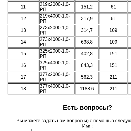
219х2000-1,0-
11
151,2
61
РП
219х4000-1,0-
12
317,9
61
РП
273х2000-1,0-
13
314,7
109
РП
273х4000-1,0-
14
638,8
109
РП
325х2000-1,0-
15
402,8
151
РП
325х4000-1,0-
16
843,3
151
РП
377х2000-1,0-
17
562,3
211
РП
377х4000-1,0-
18
1188,6
211
РП
Есть вопросы?
Вы можете задать нам вопрос(ы) с помощью след
Имя: