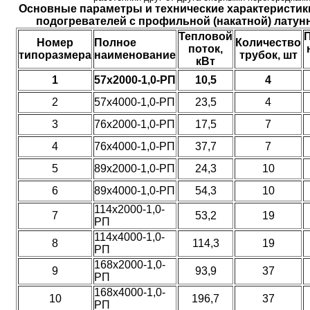
Основные параметры и технические характеристи
подогревателей с профильной (накатной) латун
Тепловой
Номер
Полное
Количество
поток,
типоразмера
наименование
трубок, шт
кВт
1
57х2000-1,0-РП
10,5
4
2
57х4000-1,0-РП
23,5
4
3
76х2000-1,0-РП
17,5
7
4
76х4000-1,0-РП
37,7
7
5
89х2000-1,0-РП
24,3
10
6
89х4000-1,0-РП
54,3
10
114х2000-1,0-
7
53,2
19
РП
114х4000-1,0-
8
114,3
19
РП
168х2000-1,0-
9
93,9
37
РП
168х4000-1,0-
10
196,7
37
РП