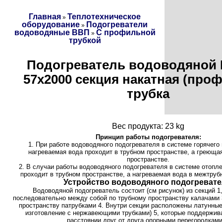
Главная
Теплотехническое
»
оборудование
Подогреватели
»
водоводяные ВВП
С профильной
»
трубкой
Подогреватель водоводяной 
57х2000 секция накатная (про
трубка
Вес продукта: 23 kg
Принцип работы подогревателя:
1. При работе водоводяного подогревателя в системе горячег
нагреваемая вода проходит в трубном пространстве, а греюща
пространстве.
2. В случаи работы водоводяного подогревателя в системе отопл
проходит в трубном пространстве, а нагреваемая вода в межтруб
Устройство водоводяного подогревате
Водоводяной подогреватель состоит (см рисунок) из секций 1
последовательно между собой по трубному пространству калачами 
пространству патрубками 4. Внутри секции расположены латунные
изготовление с нержавеющими трубками) 5, которые поддержив
расстоянии друг от друга опорными перегородками