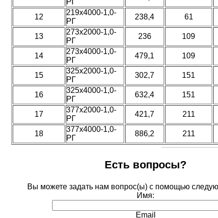
РГ
219х4000-1,0-
12
238,4
61
РГ
273х2000-1,0-
13
236
109
РГ
273х4000-1,0-
14
479,1
109
РГ
325х2000-1,0-
15
302,7
151
РГ
325х4000-1,0-
16
632,4
151
РГ
377х2000-1,0-
17
421,7
211
РГ
377х4000-1,0-
18
886,2
211
РГ
Есть вопросы?
Вы можете задать нам вопрос(ы) с помощью след
Имя:
Email