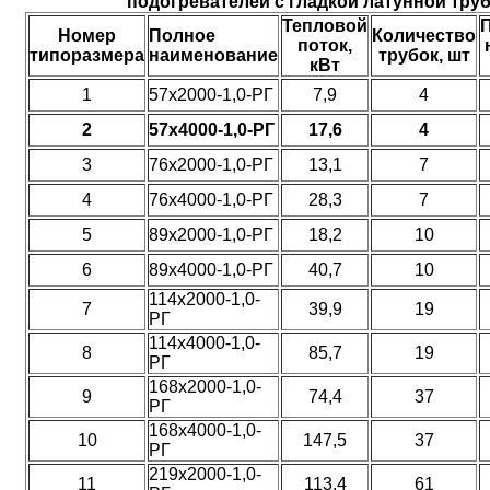
подогревателей с гладкой латунной труб
Тепловой
Номер
Полное
Количество
поток,
типоразмера
наименование
трубок, шт
кВт
1
57х2000-1,0-РГ
7,9
4
2
57х4000-1,0-РГ
17,6
4
3
76х2000-1,0-РГ
13,1
7
4
76х4000-1,0-РГ
28,3
7
5
89х2000-1,0-РГ
18,2
10
6
89х4000-1,0-РГ
40,7
10
114х2000-1,0-
7
39,9
19
РГ
114х4000-1,0-
8
85,7
19
РГ
168х2000-1,0-
9
74,4
37
РГ
168х4000-1,0-
10
147,5
37
РГ
219х2000-1,0-
11
113,4
61