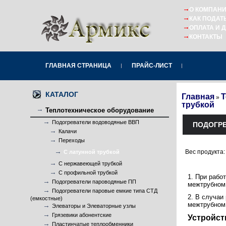
О КОМПАН
КАК ПОДАТ
ОПЛАТА И 
КОНТАКТЫ
ГЛАВНАЯ СТРАНИЦА
ПРАЙС-ЛИСТ
КАТАЛОГ
Главная
Т
»
трубкой
Теплотехническое оборудование
Подогреватели водоводяные ВВП
ПОДОГРЕ
Калачи
Переходы
Вес продукта:
С латунной трубкой
С нержавеющей трубкой
С профильной трубкой
1. При рабо
Подогреватели пароводяные ПП
межтрубном 
Подогреватели паровые емкие типа СТД
2. В случаи
(емкостные)
межтрубном 
Элеваторы и Элеваторные узлы
Грязевики абонентские
Устройст
Пластинчатые теплообменники