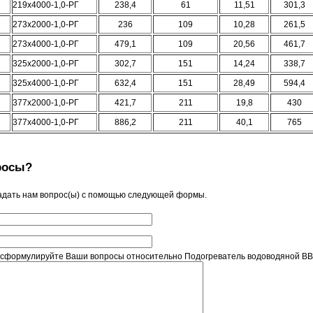
219х4000-1,0-РГ
238,4
61
11,51
301,3
273х2000-1,0-РГ
236
109
10,28
261,5
273х4000-1,0-РГ
479,1
109
20,56
461,7
325х2000-1,0-РГ
302,7
151
14,24
338,7
325х4000-1,0-РГ
632,4
151
28,49
594,4
377х2000-1,0-РГ
421,7
211
19,8
430
377х4000-1,0-РГ
886,2
211
40,1
765
росы?
адать нам вопрос(ы) с помощью следующей формы.
 сформулируйте Ваши вопросы относительно Подогреватель водоводяной ВВП