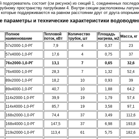
 подогреватель состоит (см рисунок) из секций 1, соединенных послед
трубному пространству патрубками 4. Внутри секции расположены лату
, которые поддерживаются на равном расстоянии друг от друга опорными
 параметры и технические характеристики водоводяны
Полное
Тепловой
Количество
Площадь
Масса, кг
наименование
поток, кВт
трубок, шт
нагрева, м2
57х2000-1,0-РГ
7,9
4
0,37
23
57х4000-1,0-РГ
17,6
4
0,75
37
76х2000-1,0-РГ
13,1
7
0,65
32,6
76х4000-1,0-РГ
28,3
7
1,32
52,4
89х2000-1,0-РГ
18,2
10
0,93
39
89х4000-1,0-РГ
40,7
10
1,88
64,2
114х2000-1,0-РГ
39,9
19
1,79
57,4
114х4000-1,0-РГ
85,7
19
3,58
97,1
168х2000-1,0-РГ
74,4
37
3,49
112,6
168х4000-1,0-РГ
147,5
37
6,98
193,8
219х2000-1,0-РГ
113,4
61
5,75
182,6